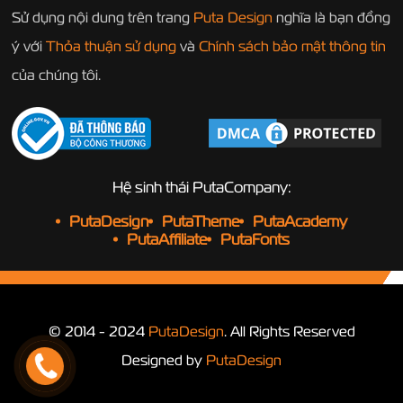
Sử dụng nội dung trên trang
Puta Design
nghĩa là bạn đồng
ý với
Thỏa thuận sử dụng
và
Chính sách bảo mật thông tin
của chúng tôi.
Hệ sinh thái PutaCompany:
PutaDesign
PutaTheme
PutaAcademy
PutaAffiliate
PutaFonts
© 2014 - 2024
PutaDesign
. All Rights Reserved
Designed by
PutaDesign