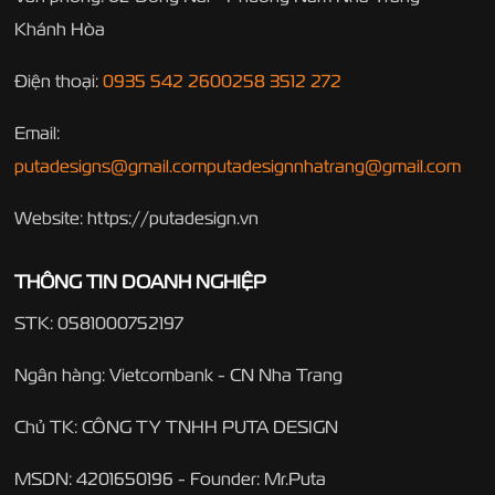
Khánh Hòa
Điện thoại:
0935 542 260
0258 3512 272
Email:
putadesigns@gmail.com
putadesignnhatrang@gmail.com
Website: https://putadesign.vn
THÔNG TIN DOANH NGHIỆP
STK: 0581000752197
Ngân hàng: Vietcombank - CN Nha Trang
Chủ TK: CÔNG TY TNHH PUTA DESIGN
MSDN: 4201650196 - Founder: Mr.Puta