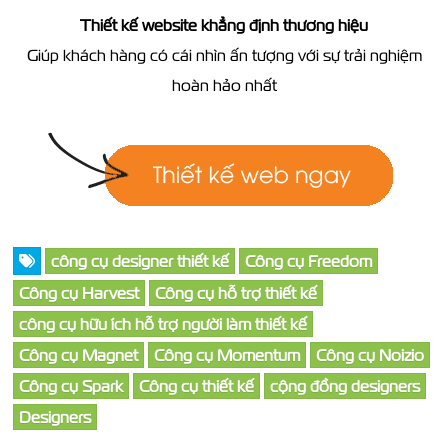
Thiết kế website khẳng định thương hiệu
Giúp khách hàng có cái nhìn ấn tượng với sự trải nghiệm
hoàn hảo nhất
công cụ designer thiết kế
Công cụ Freedom
Công cụ Harvest
Công cụ hỗ trợ thiết kế
công cụ hữu ích hỗ trợ người làm thiết kế
Công cụ Magnet
Công cụ Momentum
Công cụ Noizio
Công cụ Spark
Công cụ thiết kế
cộng đồng designers
Designers