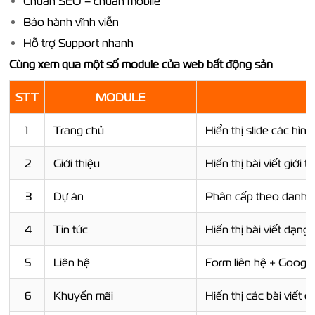
Chuẩn SEO – chuẩn mobile
Bảo hành vĩnh viễn
Hỗ trợ Support nhanh
Cùng xem qua một số module của web bất động sản
STT
MODULE
1
Trang chủ
Hiển thị slide các hìn
2
Giới thiệu
Hiển thị bài viết giới t
3
Dự án
Phân cấp theo danh m
4
Tin tức
Hiển thị bài viết dạng
5
Liên hệ
Form liên hệ + Googl
6
Khuyến mãi
Hiển thị các bài viết 