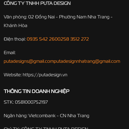
CÔNG TY TNHH PUTA DESIGN
Văn phòng: 02 Đồng Nai - Phường Nam Nha Trang -
Khánh Hòa
Điện thoại:
0935 542 260
0258 3512 272
Email:
putadesigns@gmail.com
putadesignnhatrang@gmail.com
Website: https://putadesign.vn
THÔNG TIN DOANH NGHIỆP
STK: 0581000752197
Ngân hàng: Vietcombank - CN Nha Trang
Chủ TK: CÔNG TY TNHH PUTA DESIGN