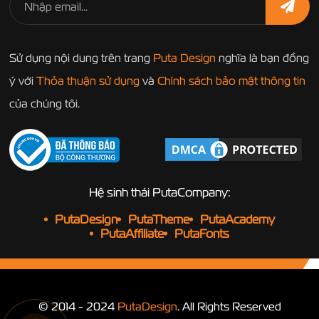
Sử dụng nội dung trên trang
Puta Design
nghĩa là bạn đồng
ý với
Thỏa thuận sử dụng
và
Chính sách bảo mật thông tin
của chúng tôi.
Hệ sinh thái PutaCompany:
PutaDesign
PutaTheme
PutaAcademy
PutaAffiliate
PutaFonts
© 2014 - 2024
PutaDesign
. All Rights Reserved