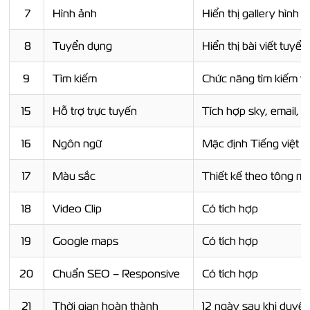
7
Hình ảnh
Hiển thị gallery hình 
8
Tuyển dụng
Hiển thị bài viết tuyể
9
Tìm kiếm
Chức năng tìm kiếm t
15
Hỗ trợ trực tuyến
Tích hợp sky, email, s
16
Ngôn ngữ
Mặc định Tiếng việt
(
17
Màu sắc
Thiết kế theo tông m
18
Video Clip
Có tích hợp
19
Google maps
Có tích hợp
20
Chuẩn SEO – Responsive
Có tích hợp
21
Thời gian hoàn thành
12 ngày sau khi duyệt