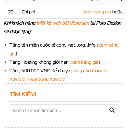
22
Chi phí
Xem bảng giá
hoặc
li
Khi khách hàng
thiết kế web bất động sản
tại Puta Design
sẽ được tặng:
Tặng tên miền quốc tế.com, .net, .org, .info (
xem bảng
giá
)
Tặng Hosting không giới hạn (
xem bảng giá
)
Tặng 500.000 VNĐ để chạy
quảng cáo Google
Adword
,
Facebook Adword
.
TÌM KIẾM