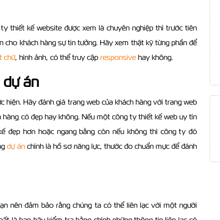
ty thiết kế website
được xem là chuyên nghiệp thì trước tiên
n cho khách hàng sự tin tưởng. Hãy xem thật kỹ từng phần để
t chữ
, hình ảnh, có thể truy cập
responsive
hay không.
, dự án
hực hiện. Hãy đánh giá trang web của khách hàng với trang web
ch hàng có đẹp hay không. Nếu một công ty thiết kế web uy tín
 kế đẹp hơn hoặc ngang bằng còn nếu không thì công ty đó
ững
dự án
chính là hồ sơ năng lực, thước đo chuẩn mực để đánh
bạn nên đảm bảo rằng chúng ta có thể liên lạc với một người
ất là bạn hãy kiểm tra bằng chính những thông tin liên lạc có