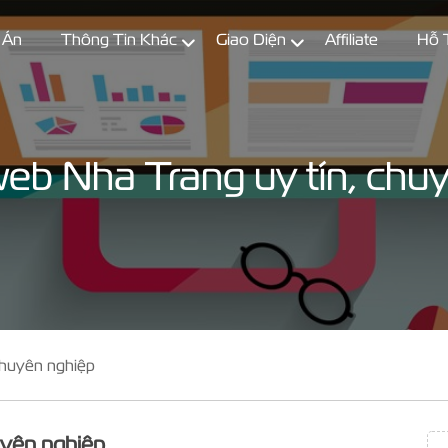
 Án
Thông Tin Khác
Giao Diện
Affiliate
Hỗ 
web Nha Trang uy tín, chu
chuyên nghiệp
uyên nghiệp