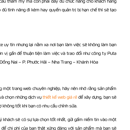
cầu thẩm mỹ mà còn phải đầy đủ chức năng cho khách hàng
 đủ tính năng đi kèm hay quyền quản trị bị hạn chế thì sẽ tạo
te uy tín nhưng lại nằm xa nơi bạn làm việc sẽ không làm bạn
 vị gần để thuận tiện làm việc và trao đổi như công ty Puta
2 Đồng Nai – P. Phước Hải – Nha Trang – Khánh Hòa
ựng một trang web chuyên nghiệp, hãy nên nhớ rằng sản phẩm
ĩ và chọn những dịch vụ
thiết kế web giá rẻ
để xây dựng, bạn sẽ
ợ không tốt khi bạn có nhu cầu chỉnh sửa.
uý khách sẽ có sự lựa chọn tốt nhất, gửi gấm niềm tin vào một
y để chi phí của bạn thật xứng đáng với sản phẩm mà bạn sẽ