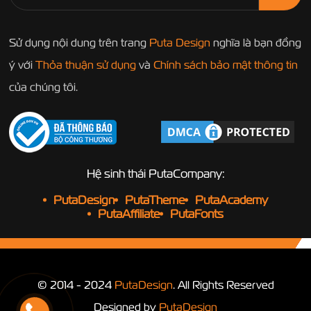
Sử dụng nội dung trên trang
Puta Design
nghĩa là bạn đồng
ý với
Thỏa thuận sử dụng
và
Chính sách bảo mật thông tin
của chúng tôi.
Hệ sinh thái PutaCompany:
PutaDesign
PutaTheme
PutaAcademy
PutaAffiliate
PutaFonts
© 2014 - 2024
PutaDesign
. All Rights Reserved
Designed by
PutaDesign