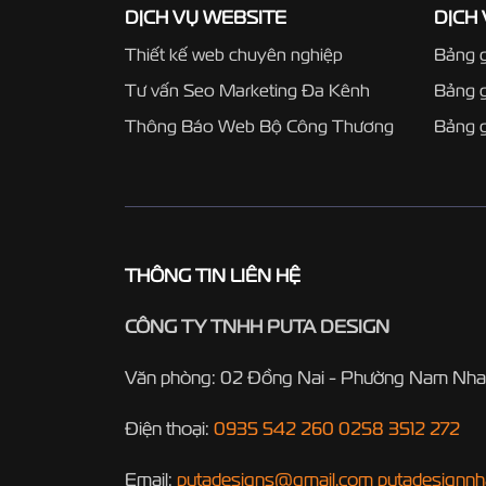
DỊCH VỤ WEBSITE
DỊCH
Thiết kế web chuyên nghiệp
Bảng g
Tư vấn Seo Marketing Đa Kênh
Bảng 
Thông Báo Web Bộ Công Thương
Bảng g
THÔNG TIN LIÊN HỆ
CÔNG TY TNHH PUTA DESIGN
Văn phòng: 02 Đồng Nai - Phường Nam Nha
Điện thoại:
0935 542 260
0258 3512 272
Email:
putadesigns@gmail.com
putadesignn