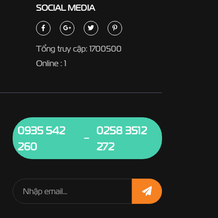
SOCIAL
MEDIA
Tổng truy cập: 1700500
Online : 1
0935 542
0258 3512
260
272