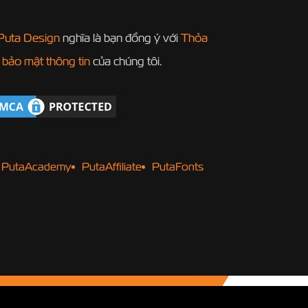
Puta Design
nghĩa là bạn đồng ý với
Thỏa
 bảo mật thông tin
của chúng tôi.
PutaAcademy
PutaAffiliate
PutaFonts