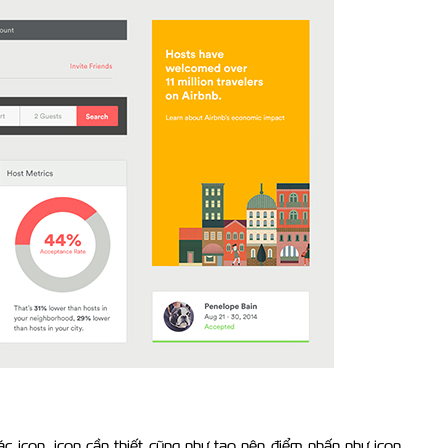
c icon, icon cần thiết cũng như tạo nên điểm nhấn như icon