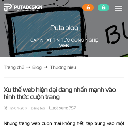
Puta blog
CẬP NHẬT TIN TỨC CÔNG NGHỆ
WEB
Trang chủ
Blog
Thương hiệu
Xu thế web hiện đại đang nhấn mạnh vào
hình thức cuộn trang
Lượt xem: 757
12/04/2017
Đăng bởi:
Những trang web cuộn mãi không hết, tập trung vào một