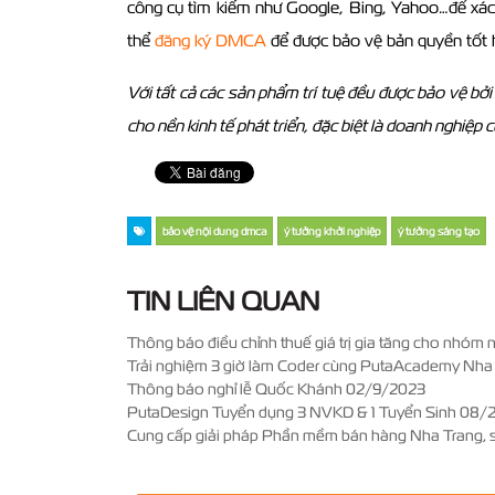
công cụ tìm kiếm như Google, Bing, Yahoo…để xác n
thể
đăng ký DMCA
để được bảo vệ bản quyền tốt 
Với tất cả các sản phẩm trí tuệ đều được bảo vệ bởi
cho nền kinh tế phát triển, đặc biệt là doanh nghiệp 
bảo vệ nội dung dmca
ý tưởng khởi nghiệp
ý tưởng sáng tạo
TIN LIÊN QUAN
Thông báo điều chỉnh thuế giá trị gia tăng cho nhóm 
Trải nghiệm 3 giờ làm Coder cùng PutaAcademy Nha
Thông báo nghỉ lễ Quốc Khánh 02/9/2023
PutaDesign Tuyển dụng 3 NVKD & 1 Tuyển Sinh 08/
Cung cấp giải pháp Phần mềm bán hàng Nha Trang, 