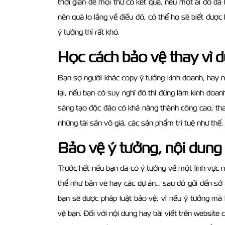
thời gian để mọi thứ có kết quả, nếu một ai đó đã
nên quá lo lắng về điều đó, có thể họ sẽ biết được
ý tưởng thì rất khó.
Học cách bảo vệ thay vì d
Bạn sợ người khác copy ý tưởng kinh doanh, hay n
lại, nếu bạn có suy nghĩ đó thì đừng làm kinh doa
sáng tạo độc đáo có khả năng thành công cao, tha
những tài sản vô giá, các sản phẩm trí tuệ như thế.
Bảo vệ ý tưởng, nội dung
Trước hết nếu bạn đã có ý tưởng về một lĩnh vực
thể như bản vẽ hay các dự án… sau đó gửi đến sở h
bạn sẽ được pháp luật bảo vệ, vì nếu ý tưởng mà
vệ bạn. Đối với nội dung hay bài viết trên website 