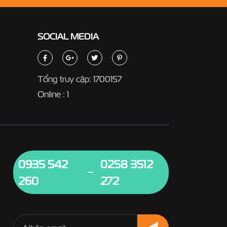
SOCIAL
MEDIA
Tổng truy cập: 1700157
Online : 1
0935 542
0258 3512
260
272