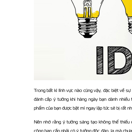
Trong bất kì lĩnh vực nào cũng vậy, đặc biệt về s
đánh cắp ý tưởng khi hàng ngày bạn dành nhiều t
phẩm của bạn được bật mí ngay lập tức sẽ bị rất nh
Nên nhớ rằng ý tưởng sáng tạo không thể thiếu 
công bạn cần phải có ý tưởng độc đáo, lạ mà chưa a