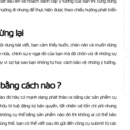
 bắt đầu lên kế hoạch đánh cắp ý tưởng của bạn thì cũng đừng
 hướng đi nhưng để thực hiện được theo chiều hướng phát triển
ừng lại
ội dung bài viết, bạn cảm thấy buồn, chán nản và muốn dừng
nh nữa, chính sự e ngại đó của bạn mà đã chôn vùi đi những sự
y vì sợ tại sao bạn không tự học cách bảo vệ những ý tưởng,
 bằng cách nào ?
 nào đó hãy cứ mạnh dạng phát thảo ra bằng các sản phẩm cụ
ữu trí tuệ đăng ký bản quyền, tất nhiên sẽ tốn chi phí nhưng
 không cụ thể bằng sản phẩm nào đó thì không ai có thể bảo
cũng thế, bạn có thể viết sau đó gửi đến công cụ submit từ các