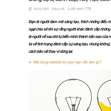
Lượt xem: 776
14/02/2017
Đăng bởi:
Bạn là người đam mê sáng tạo, thích những điều mớ
ngại chia sẻ khi sợ rằng người khác đánh cắp những 
là người về sau khi tự biến mình thành bản sao của 
ta về tình trạng đánh cắp sự sáng tạo, nhưng không
cách bảo vệ thay vì dừng lại.
Nội dung website bị copy bạn cần làm gì ?