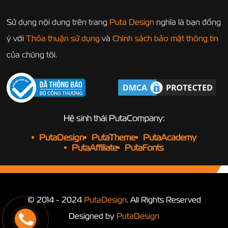
Sử dụng nội dung trên trang
Puta Design
nghĩa là bạn đồng
ý với
Thỏa thuận sử dụng
và
Chính sách bảo mật thông tin
của chúng tôi.
Hệ sinh thái PutaCompany:
PutaDesign
PutaTheme
PutaAcademy
PutaAffiliate
PutaFonts
© 2014 - 2024
PutaDesign
. All Rights Reserved
Designed by
PutaDesign