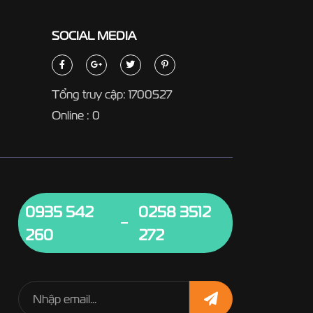
SOCIAL
MEDIA
Tổng truy cập: 1700527
Online : 0
0935 542
0258 3512
260
272