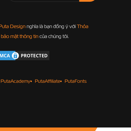
Puta Design
nghĩa là bạn đồng ý với
Thỏa
 bảo mật thông tin
của chúng tôi.
PutaAcademy
PutaAffiliate
PutaFonts