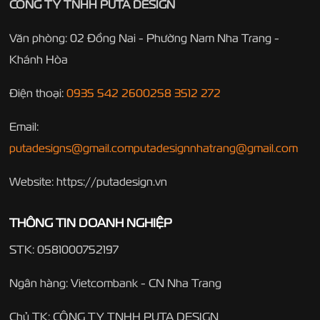
CÔNG TY TNHH PUTA DESIGN
Văn phòng: 02 Đồng Nai - Phường Nam Nha Trang -
Khánh Hòa
Điện thoại:
0935 542 260
0258 3512 272
Email:
putadesigns@gmail.com
putadesignnhatrang@gmail.com
Website: https://putadesign.vn
THÔNG TIN DOANH NGHIỆP
STK: 0581000752197
Ngân hàng: Vietcombank - CN Nha Trang
Chủ TK: CÔNG TY TNHH PUTA DESIGN