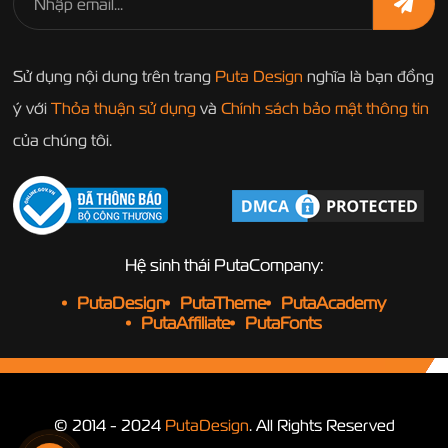
Sử dụng nội dung trên trang
Puta Design
nghĩa là bạn đồng
ý với
Thỏa thuận sử dụng
và
Chính sách bảo mật thông tin
của chúng tôi.
Hệ sinh thái PutaCompany:
PutaDesign
PutaTheme
PutaAcademy
PutaAffiliate
PutaFonts
© 2014 - 2024
PutaDesign
. All Rights Reserved