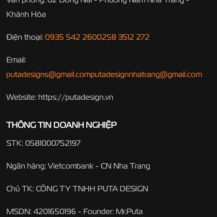
Khánh Hòa
Điện thoại:
0935 542 260
0258 3512 272
Email:
putadesigns@gmail.com
putadesignnhatrang@gmail.com
Website: https://putadesign.vn
THÔNG TIN DOANH NGHIỆP
STK: 0581000752197
Ngân hàng: Vietcombank - CN Nha Trang
Chủ TK: CÔNG TY TNHH PUTA DESIGN
MSDN: 4201650196 - Founder: Mr.Puta