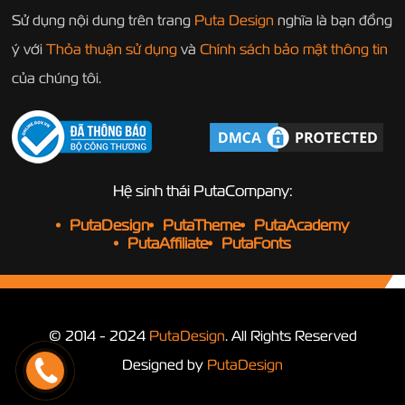
Sử dụng nội dung trên trang
Puta Design
nghĩa là bạn đồng
ý với
Thỏa thuận sử dụng
và
Chính sách bảo mật thông tin
của chúng tôi.
Hệ sinh thái PutaCompany:
PutaDesign
PutaTheme
PutaAcademy
PutaAffiliate
PutaFonts
© 2014 - 2024
PutaDesign
. All Rights Reserved
Designed by
PutaDesign