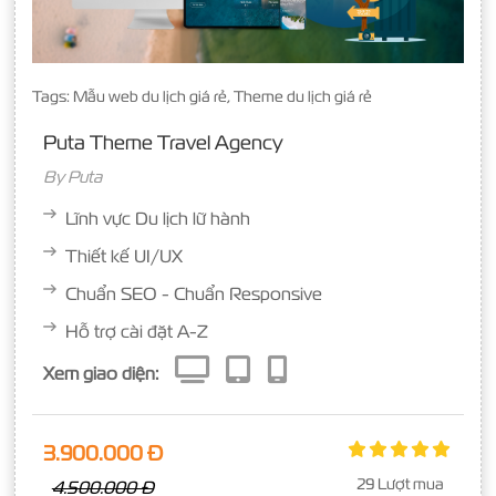
Tags:
Mẫu web du lịch giá rẻ
,
Theme du lịch giá rẻ
Puta Theme Travel Agency
By
Puta
Lĩnh vực Du lịch lữ hành
Thiết kế UI/UX
Chuẩn SEO - Chuẩn Responsive
Hỗ trợ cài đặt A-Z
Xem giao diện:
3.900.000 Đ
29 Lượt mua
4.500.000 Đ