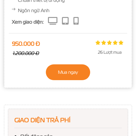
Chuẩn thiết bị di động
Ngôn ngữ Anh
Xem giao diện:
950.000 Đ
26 Lượt mua
1.200.000 Đ
Mua ngay
GIAO DIỆN TRẢ PHÍ