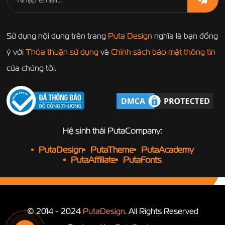
Sử dụng nội dung trên trang
Puta Design
nghĩa là bạn đồng
ý với
Thỏa thuận sử dụng
và
Chính sách bảo mật thông tin
của chúng tôi.
Hệ sinh thái PutaCompany:
PutaDesign
PutaTheme
PutaAcademy
PutaAffiliate
PutaFonts
© 2014 - 2024
PutaDesign
. All Rights Reserved