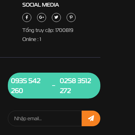
SOCIAL
MEDIA
Tổng truy cập: 1700819
Online : 1
0935 542
0258 3512
260
272