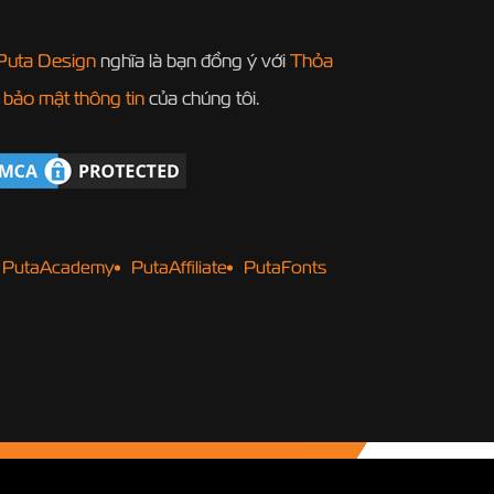
Puta Design
nghĩa là bạn đồng ý với
Thỏa
 bảo mật thông tin
của chúng tôi.
PutaAcademy
PutaAffiliate
PutaFonts