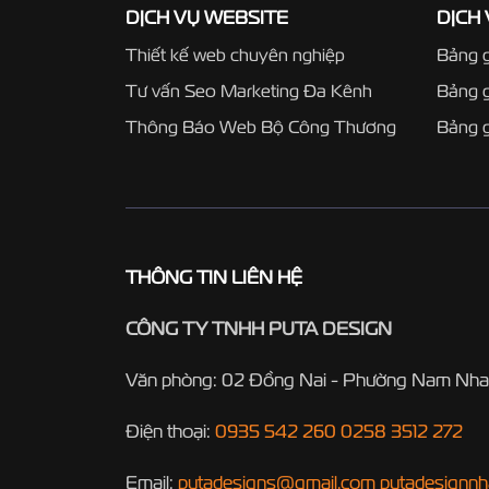
DỊCH VỤ WEBSITE
DỊCH
Thiết kế web chuyên nghiệp
Bảng g
Tư vấn Seo Marketing Đa Kênh
Bảng 
Thông Báo Web Bộ Công Thương
Bảng g
THÔNG TIN LIÊN HỆ
CÔNG TY TNHH PUTA DESIGN
Văn phòng: 02 Đồng Nai - Phường Nam Nha
Điện thoại:
0935 542 260
0258 3512 272
Email:
putadesigns@gmail.com
putadesignn