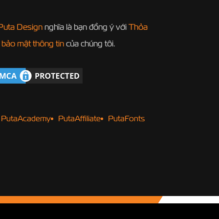
Puta Design
nghĩa là bạn đồng ý với
Thỏa
 bảo mật thông tin
của chúng tôi.
PutaAcademy
PutaAffiliate
PutaFonts