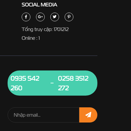
SOCIAL
MEDIA
Tổng truy cập: 1701212
Online : 1
0935 542
0258 3512
260
272