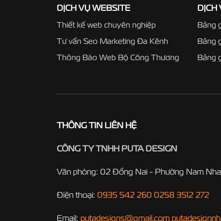
DỊCH VỤ WEBSITE
DỊCH
Thiết kế web chuyên nghiệp
Bảng g
Tư vấn Seo Marketing Đa Kênh
Bảng 
Thông Báo Web Bộ Công Thương
Bảng g
THÔNG TIN LIÊN HỆ
CÔNG TY TNHH PUTA DESIGN
Văn phòng: 02 Đồng Nai - Phường Nam Nha
Điện thoại:
0935 542 260
0258 3512 272
Email:
putadesigns@gmail.com
putadesignn