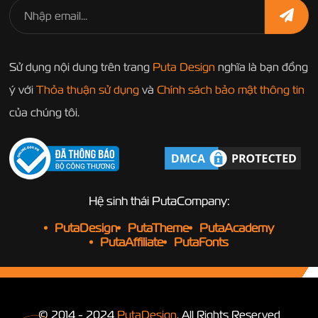
Sử dụng nội dung trên trang
Puta Design
nghĩa là bạn đồng
ý với
Thỏa thuận sử dụng
và
Chính sách bảo mật thông tin
của chúng tôi.
Hệ sinh thái PutaCompany:
PutaDesign
PutaTheme
PutaAcademy
PutaAffiliate
PutaFonts
© 2014 - 2024
PutaDesign
. All Rights Reserved