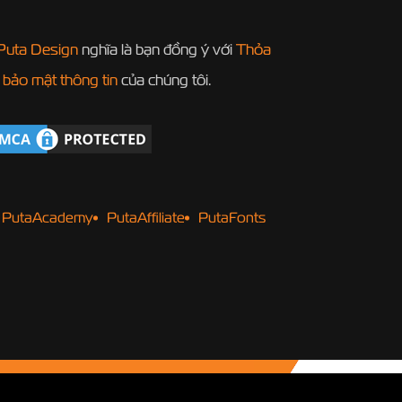
Puta Design
nghĩa là bạn đồng ý với
Thỏa
 bảo mật thông tin
của chúng tôi.
PutaAcademy
PutaAffiliate
PutaFonts