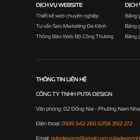
DỊCH VỤ WEBSITE
DỊCH
Thiết kế web chuyên nghiệp
Bảng g
Tư vấn Seo Marketing Đa Kênh
Bảng 
Thông Báo Web Bộ Công Thương
Bảng g
THÔNG TIN LIÊN HỆ
CÔNG TY TNHH PUTA DESIGN
Văn phòng: 02 Đồng Nai - Phường Nam Nha
Điện thoại:
0935 542 260
0258 3512 272
Email:
putadesigns@gmail.com
putadesignn