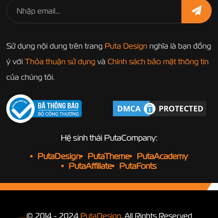
Sử dụng nội dung trên trang
Puta Design
nghĩa là bạn đồng
ý với
Thỏa thuận sử dụng
và
Chính sách bảo mật thông tin
của chúng tôi.
Hệ sinh thái PutaCompany:
PutaDesign
PutaTheme
PutaAcademy
PutaAffiliate
PutaFonts
© 2014 - 2024
PutaDesign
. All Rights Reserved