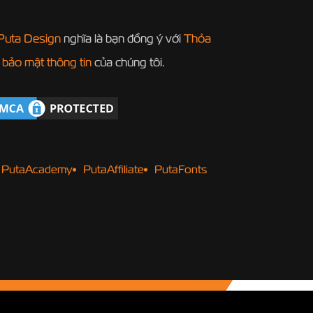
Puta Design
nghĩa là bạn đồng ý với
Thỏa
 bảo mật thông tin
của chúng tôi.
PutaAcademy
PutaAffiliate
PutaFonts