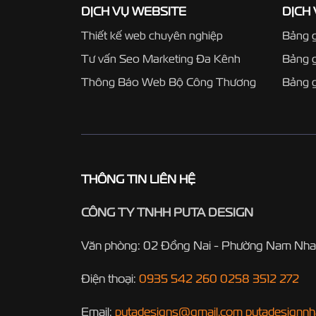
DỊCH VỤ WEBSITE
DỊCH
Thiết kế web chuyên nghiệp
Bảng g
Tư vấn Seo Marketing Đa Kênh
Bảng 
Thông Báo Web Bộ Công Thương
Bảng g
THÔNG TIN LIÊN HỆ
CÔNG TY TNHH PUTA DESIGN
Văn phòng: 02 Đồng Nai - Phường Nam Nha
Điện thoại:
0935 542 260
0258 3512 272
Email:
putadesigns@gmail.com
putadesignn