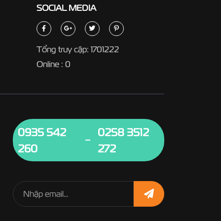
SOCIAL
MEDIA
Tổng truy cập: 1701222
Online : 0
0935 542
0258 3512
260
272