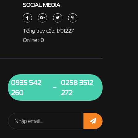
SOCIAL
MEDIA
Tổng truy cập: 1701227
Online : 0
0935 542
0258 3512
260
272