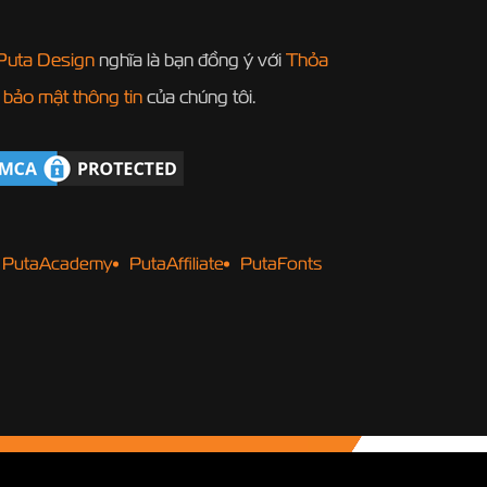
Puta Design
nghĩa là bạn đồng ý với
Thỏa
 bảo mật thông tin
của chúng tôi.
PutaAcademy
PutaAffiliate
PutaFonts