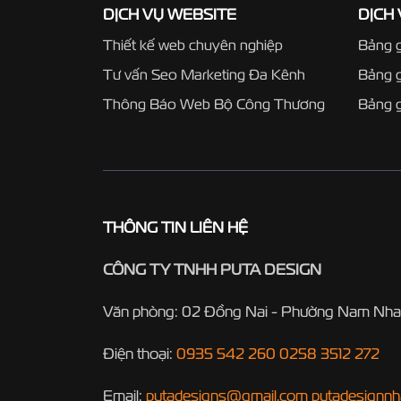
DỊCH VỤ WEBSITE
DỊCH
Thiết kế web chuyên nghiệp
Bảng g
Tư vấn Seo Marketing Đa Kênh
Bảng 
Thông Báo Web Bộ Công Thương
Bảng g
THÔNG TIN LIÊN HỆ
CÔNG TY TNHH PUTA DESIGN
Văn phòng: 02 Đồng Nai - Phường Nam Nha
Điện thoại:
0935 542 260
0258 3512 272
Email:
putadesigns@gmail.com
putadesignn