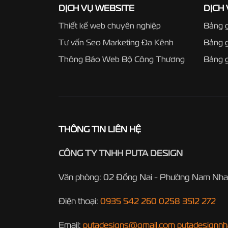
DỊCH VỤ WEBSITE
DỊCH
Thiết kế web chuyên nghiệp
Bảng g
Tư vấn Seo Marketing Đa Kênh
Bảng 
Thông Báo Web Bộ Công Thương
Bảng g
THÔNG TIN LIÊN HỆ
CÔNG TY TNHH PUTA DESIGN
Văn phòng: 02 Đồng Nai - Phường Nam Nha
Điện thoại:
0935 542 260
0258 3512 272
Email:
putadesigns@gmail.com
putadesignn