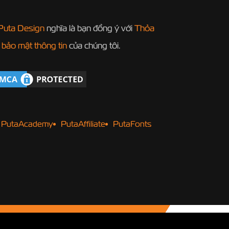
Puta Design
nghĩa là bạn đồng ý với
Thỏa
 bảo mật thông tin
của chúng tôi.
PutaAcademy
PutaAffiliate
PutaFonts