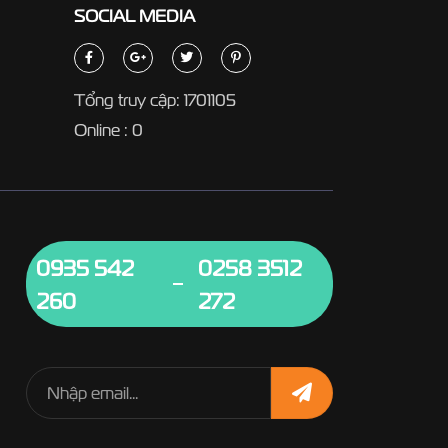
SOCIAL
MEDIA
Tổng truy cập: 1701105
Online : 0
0935 542
0258 3512
260
272