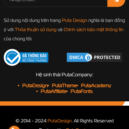
Sử dụng nội dung trên trang
Puta Design
nghĩa là bạn đồng
ý với
Thỏa thuận sử dụng
và
Chính sách bảo mật thông tin
của chúng tôi.
Hệ sinh thái PutaCompany:
PutaDesign
PutaTheme
PutaAcademy
PutaAffiliate
PutaFonts
© 2014 - 2024
PutaDesign
. All Rights Reserved