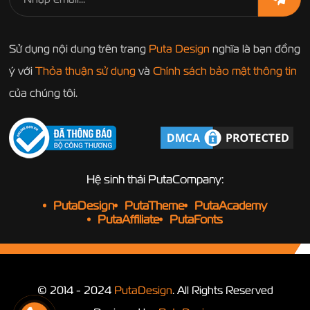
Sử dụng nội dung trên trang
Puta Design
nghĩa là bạn đồng
ý với
Thỏa thuận sử dụng
và
Chính sách bảo mật thông tin
của chúng tôi.
Hệ sinh thái PutaCompany:
PutaDesign
PutaTheme
PutaAcademy
PutaAffiliate
PutaFonts
© 2014 - 2024
PutaDesign
. All Rights Reserved