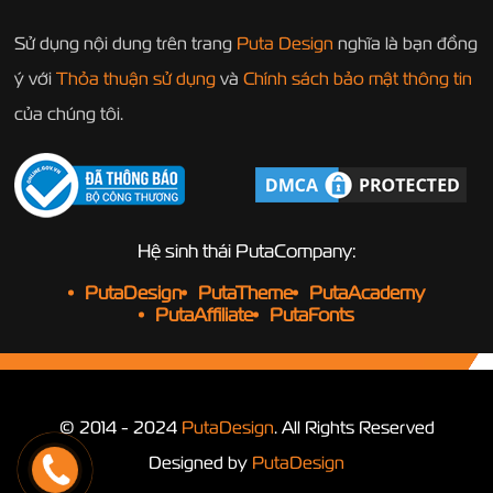
Sử dụng nội dung trên trang
Puta Design
nghĩa là bạn đồng
ý với
Thỏa thuận sử dụng
và
Chính sách bảo mật thông tin
của chúng tôi.
Hệ sinh thái PutaCompany:
PutaDesign
PutaTheme
PutaAcademy
PutaAffiliate
PutaFonts
© 2014 - 2024
PutaDesign
. All Rights Reserved
Designed by
PutaDesign