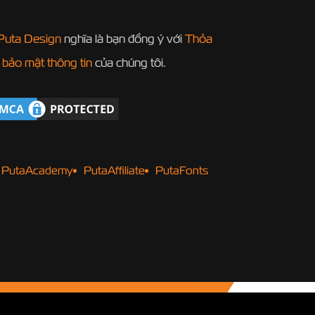
Puta Design
nghĩa là bạn đồng ý với
Thỏa
 bảo mật thông tin
của chúng tôi.
PutaAcademy
PutaAffiliate
PutaFonts