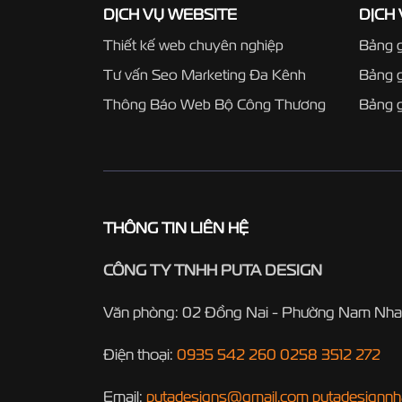
DỊCH VỤ WEBSITE
DỊCH
Thiết kế web chuyên nghiệp
Bảng g
Tư vấn Seo Marketing Đa Kênh
Bảng 
Thông Báo Web Bộ Công Thương
Bảng g
THÔNG TIN LIÊN HỆ
CÔNG TY TNHH PUTA DESIGN
Văn phòng: 02 Đồng Nai - Phường Nam Nha
Điện thoại:
0935 542 260
0258 3512 272
Email:
putadesigns@gmail.com
putadesignn