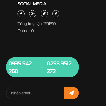
SOCIAL
MEDIA
Tổng truy cập: 1701310
Online : 0
0935 542
0258 3512
260
272