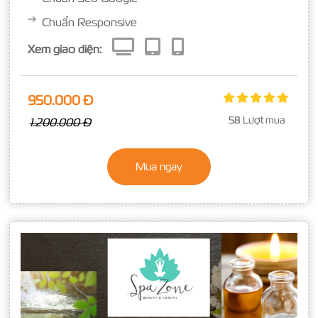
Chuẩn Responsive
Xem giao diện:
950.000 Đ
58 Lượt mua
1.200.000 Đ
Mua ngay