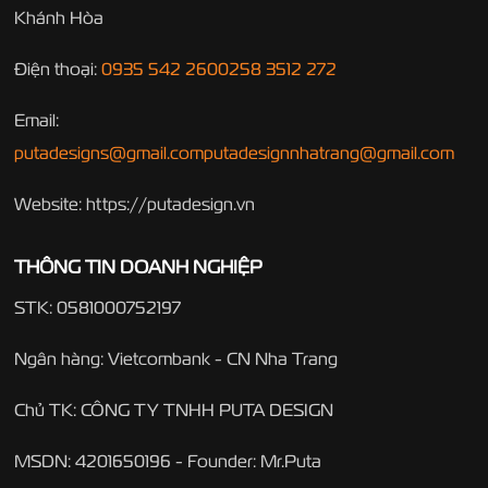
Khánh Hòa
Điện thoại:
0935 542 260
0258 3512 272
Email:
putadesigns@gmail.com
putadesignnhatrang@gmail.com
Website: https://putadesign.vn
THÔNG TIN DOANH NGHIỆP
STK: 0581000752197
Ngân hàng: Vietcombank - CN Nha Trang
Chủ TK: CÔNG TY TNHH PUTA DESIGN
MSDN: 4201650196 - Founder: Mr.Puta