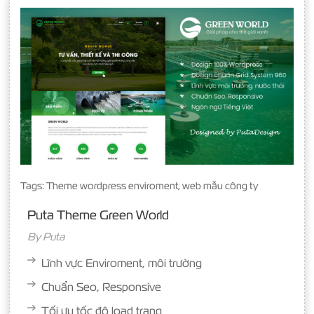
Tags:
Theme wordpress enviroment
,
web mẫu công ty
Puta Theme Green World
By
Puta
Lĩnh vực Enviroment, môi trường
Chuẩn Seo, Responsive
Tối ưu tốc độ load trang