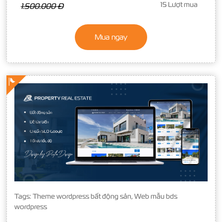
15 Lượt mua
1.500.000 Đ
Mua ngay
Tags:
Theme wordpress bất động sản
,
Web mẫu bds
wordpress