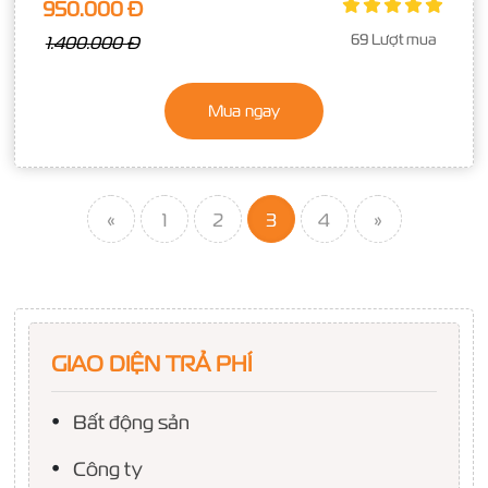
950.000 Đ
69 Lượt mua
1.400.000 Đ
Mua ngay
«
1
2
3
4
»
GIAO DIỆN TRẢ PHÍ
Bất động sản
Công ty