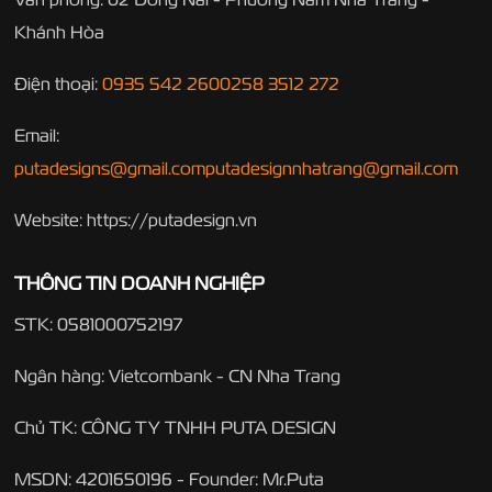
Khánh Hòa
Điện thoại:
0935 542 260
0258 3512 272
Email:
putadesigns@gmail.com
putadesignnhatrang@gmail.com
Website: https://putadesign.vn
THÔNG TIN DOANH NGHIỆP
STK: 0581000752197
Ngân hàng: Vietcombank - CN Nha Trang
Chủ TK: CÔNG TY TNHH PUTA DESIGN
MSDN: 4201650196 - Founder: Mr.Puta