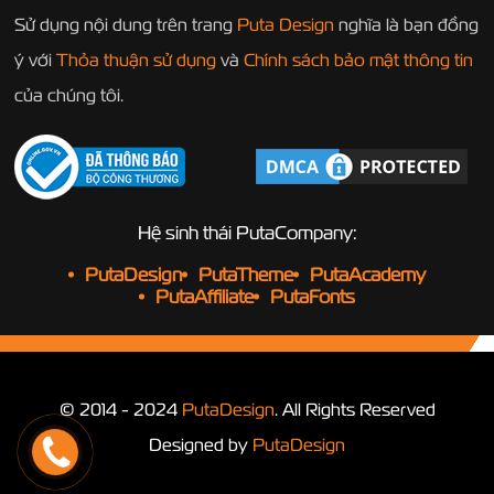
Sử dụng nội dung trên trang
Puta Design
nghĩa là bạn đồng
ý với
Thỏa thuận sử dụng
và
Chính sách bảo mật thông tin
của chúng tôi.
Hệ sinh thái PutaCompany:
PutaDesign
PutaTheme
PutaAcademy
PutaAffiliate
PutaFonts
© 2014 - 2024
PutaDesign
. All Rights Reserved
Designed by
PutaDesign