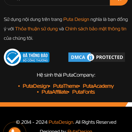
Sử dụng nội dung trên trang
Puta Design
nghĩa là bạn đồng
ý với
Thỏa thuận sử dụng
và
Chính sách bảo mật thông tin
của chúng tôi.
Hệ sinh thái PutaCompany:
PutaDesign
PutaTheme
PutaAcademy
PutaAffiliate
PutaFonts
© 2014 - 2024
PutaDesign
. All Rights Reserved
Designed by
PutaDesign