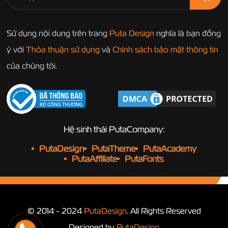
Sử dụng nội dung trên trang
Puta Design
nghĩa là bạn đồng
ý với
Thỏa thuận sử dụng
và
Chính sách bảo mật thông tin
của chúng tôi.
Hệ sinh thái PutaCompany:
PutaDesign
PutaTheme
PutaAcademy
PutaAffiliate
PutaFonts
© 2014 - 2024
PutaDesign
. All Rights Reserved
Designed by
PutaDesign