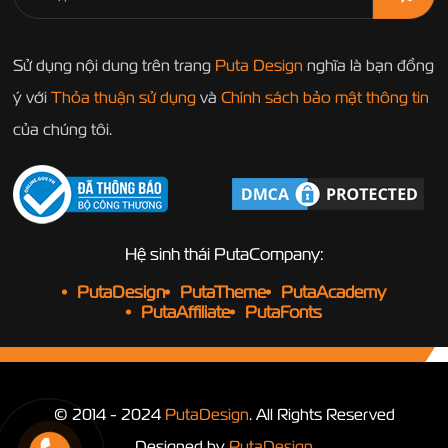
Sử dụng nội dung trên trang
Puta Design
nghĩa là bạn đồng
ý với
Thỏa thuận sử dụng
và
Chính sách bảo mật thông tin
của chúng tôi.
Hệ sinh thái PutaCompany:
PutaDesign
PutaTheme
PutaAcademy
PutaAffiliate
PutaFonts
© 2014 - 2024
PutaDesign
. All Rights Reserved
Designed by
PutaDesign