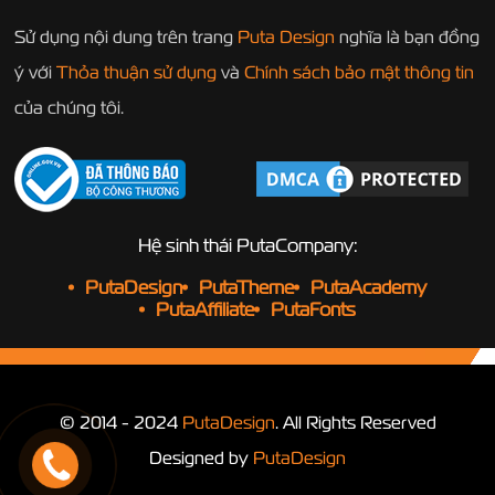
Sử dụng nội dung trên trang
Puta Design
nghĩa là bạn đồng
ý với
Thỏa thuận sử dụng
và
Chính sách bảo mật thông tin
của chúng tôi.
Hệ sinh thái PutaCompany:
PutaDesign
PutaTheme
PutaAcademy
PutaAffiliate
PutaFonts
© 2014 - 2024
PutaDesign
. All Rights Reserved
Designed by
PutaDesign