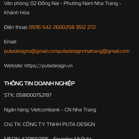
Văn phòng: 02 Đồng Nai - Phường Nam Nha Trang -
Khánh Hòa
Điện thoại:
0935 542 260
0258 3512 272
Email:
putadesigns@gmail.com
putadesignnhatrang@gmail.com
Website: https://putadesign.vn
THÔNG TIN DOANH NGHIỆP
STK: 0581000752197
Ngân hàng: Vietcombank - CN Nha Trang
Chủ TK: CÔNG TY TNHH PUTA DESIGN
MSDN: 4201650196 - Founder: Mr.Puta